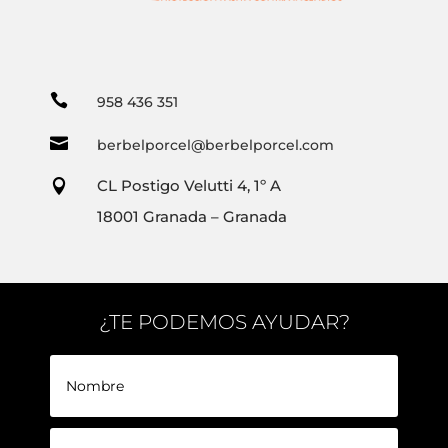

958 436 351

berbelporcel@berbelporcel.com
CL Postigo Velutti 4, 1º A

18001 Granada – Granada
¿TE PODEMOS AYUDAR?