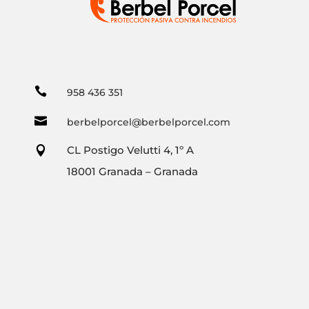

958 436 351

berbelporcel@berbelporcel.com
CL Postigo Velutti 4, 1º A

18001 Granada – Granada