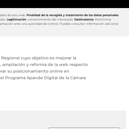
sable de esta web.
Finalidad de la recogida y tratamiento de los datos personales
:
ados.
Legitimación
: consentimiento del interesado.
Destinatarios
: Mailchimp.
eclamación ante una autoridad de control. Puedes consultar información adicional
 Regional cuyo objetivo es mejorar la
n, ampliación y reforma de la web respecto
orar su posicionamiento online en
del Programa Xpande Digital de la Cámara
©2020 Berbel Porcel
Mapa del sitio