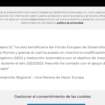
do el presente formulario serán tratados por Berbel Porcel Asociados, S.L. como respon
aciones con información sobre nuestros productos o servicios propios y de terceros afili
suprimir los datos en comercial@berbelporcel.com así como el derecho a presentar una r
sobre Protección de Datos en
política de privacidad
.
ados SL” ha sido beneficiaria del Fondo Europeo de Desarrollo
s Pymes y gracias al cual ha puesto en marcha la modificació
rgánico (SEO) y traducción automática con el objetivo de mej
 durante el año 2022/2023. Para ello ha contado con el apoyo 
nada”
sarrollo Regional – Una Manera de Hacer Europa
Gestionar el consentimiento de las cookies
ies
Política de privacidad
Política de calidad