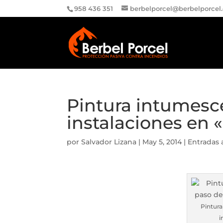
958 436 351
berbelporcel@berbelporcel
Pintura intumesce
instalaciones en «
por
Salvador Lizana
|
May 5, 2014
|
Entradas 
Pintura
i