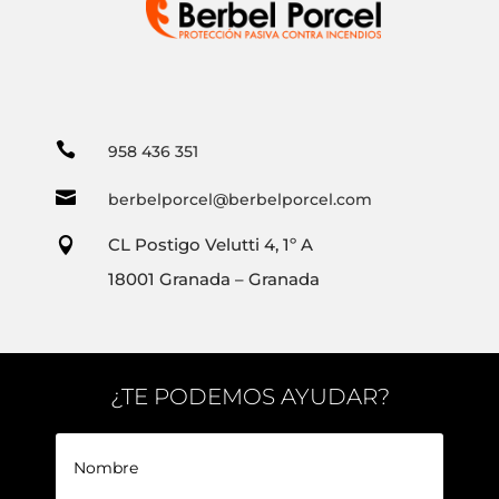

958 436 351

berbelporcel@berbelporcel.com
CL Postigo Velutti 4, 1º A

18001 Granada – Granada
¿TE PODEMOS AYUDAR?