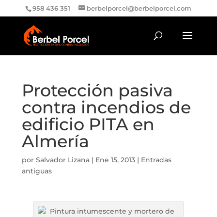
958 436 351
berbelporcel@berbelporcel.com
Protección pasiva
contra incendios de
edificio PITA en
Almería
por
Salvador Lizana
|
Ene 15, 2013
|
Entradas
antiguas