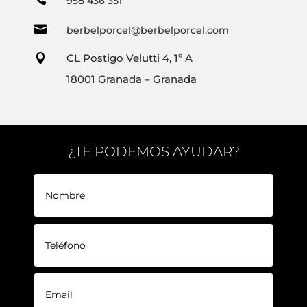
958 436 351

berbelporcel@berbelporcel.com
CL Postigo Velutti 4, 1º A

18001 Granada – Granada
¿TE PODEMOS AYUDAR?