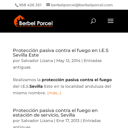
958 436 351
berbelporcel@berbelporcel.com
Protección pasiva contra el fuego en I.E.S
Sevilla Este
por
Salvador Lizana
|
May 12, 2014
|
Entradas
antiguas
Realizamos la
protección pasiva contra el fuego
del I.E.S.
Sevilla
Este en la localidad anduluza del
mismo nombre.
(más…)
Protección pasiva contra el fuego en
estación de servicio, Sevilla
por
Salvador Lizana
|
Ene 17, 2013
|
Entradas
antiguas