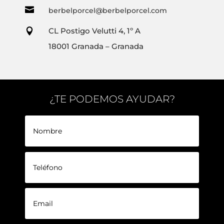

berbelporcel@berbelporcel.com
CL Postigo Velutti 4, 1º A

18001 Granada – Granada
¿TE PODEMOS AYUDAR?