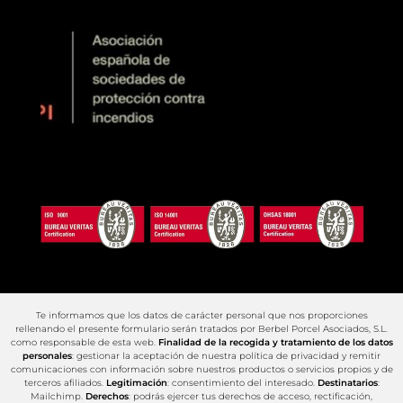
Te informamos que los datos de carácter personal que nos proporciones
rellenando el presente formulario serán tratados por Berbel Porcel Asociados, S.L.
como responsable de esta web.
Finalidad de la recogida y tratamiento de los datos
personales
: gestionar la aceptación de nuestra política de privacidad y remitir
comunicaciones con información sobre nuestros productos o servicios propios y de
terceros afiliados.
Legitimación
: consentimiento del interesado.
Destinatarios
:
Mailchimp.
Derechos
: podrás ejercer tus derechos de acceso, rectificación,