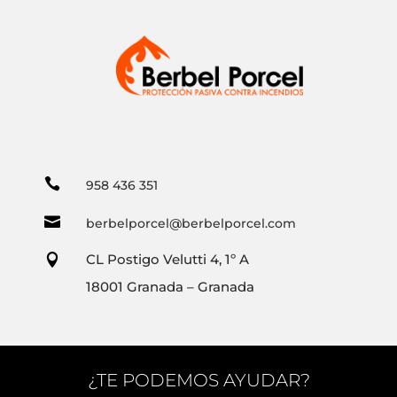

958 436 351

berbelporcel@berbelporcel.com
CL Postigo Velutti 4, 1º A

18001 Granada – Granada
¿TE PODEMOS AYUDAR?