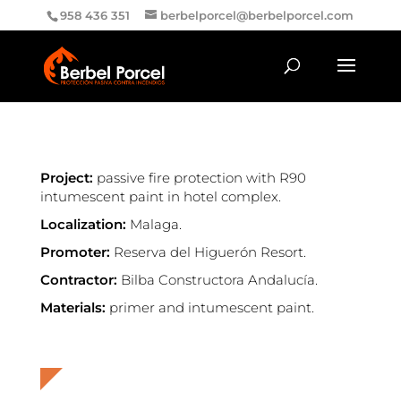
958 436 351
berbelporcel@berbelporcel.com
Project:
passive fire protection with R90
intumescent paint in hotel complex.
Localization:
Malaga.
Promoter:
Reserva del Higuerón Resort.
Contractor:
Bilba Constructora Andalucía.
Materials:
primer and intumescent paint.